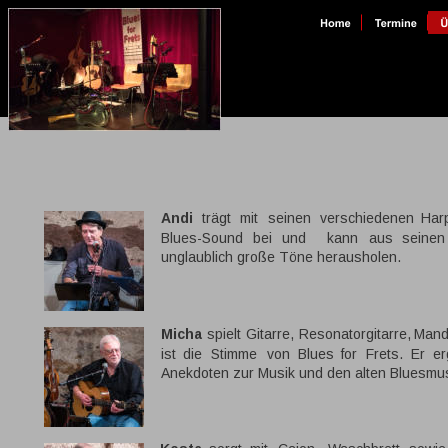
Andi
trägt
mit
seinen
verschiedenen
Har
Blues-Sound
bei
und
kann
aus
seinen
unglaublich große Töne herausholen. 
Micha
spielt
Gitarre,
Resonatorgitarre,
Mand
ist
die
Stimme
von
Blues
for
Frets.
Er
er
Anekdoten zur Musik und den alten Bluesmus