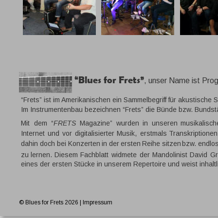
“Blues for Frets”
, unser Name ist Pr
“Frets” ist im Amerikanischen ein Sammelbegriff für akustische 
Im Instrumentenbau bezeichnen “Frets” die Bünde bzw. Bundst
Mit
dem
“
FRETS
Magazine”
wurden
in
unseren
musikalisch
Internet
und
vor
digitalisierter
Musik,
erstmals
Transkriptionen
dahin
doch
bei
Konzerten
in
der
ersten
Reihe
sitzen
bzw.
endlo
zu
lernen.
Diesem
Fachblatt
widmete
der
Mandolinist
David
Gr
eines der ersten Stücke in unserem Repertoire und weist inhaltl
© Blues for Frets 2026 | 
Impressum