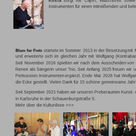
Kosta
sorgt
mit
Cajon,
Waschbrett
sowie
Instrumenten für einen mitreißenden und be
Blues
for
Frets
startete
im
Sommer
2013
in
der
Besetzung
mit
und
erweiterte
sich
im
gleichen
Jahr
mit
Wolfgang
(Kontraba
Seit
November
2016
spielten
wir
nach
dem
Ausscheiden
von
Renee
als
Sängerin
unser
Trio.
Seit
Anfang
2025
freuen
wir
u
Perkussion-Instrumenten
ergänzt.
Ende
Mai
2026
hat
Wolfga
die Ecke gestellt. Vielen Dank für 15 schöne gemeinsame Jahr
Seit September 2021 haben wir unseren Proberaumim Kunst- u
in Karlsruhe in der Schauenburgstraße 5.
Mehr 
über die Kulturdose >>>